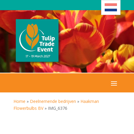
Home
»
Deelnemende bedrijven
»
Haakman
Flowerbulbs BV
»
IMG_6376