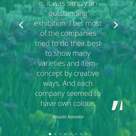
is, it was simply an
outstanding
exhibition. I bet most
of the companies
tried to do their best
to show many
varieties and item-
concept by creative
ways. And each
company seemed to
have own colour.
Yasushi Kataoka