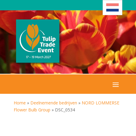
Home
»
Deelnemende bedrijven
»
NORD LOMMERSE
Flower Bulb Group
»
DSC_0534