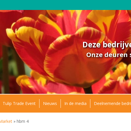
Deze bedrij
Onze deuren s
Tulip Trade Event
Nieuws
In de media
Deelnemende bedri
 Market
»
hbm 4