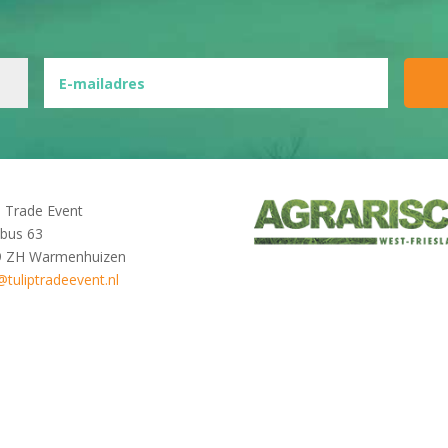
p Trade Event
bus 63
9 ZH Warmenhuizen
@tuliptradeevent.nl