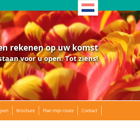
ven rekenen op uw komst
taan voor u open. Tot ziens!
jven
Brochure
Plan mijn route
Contact