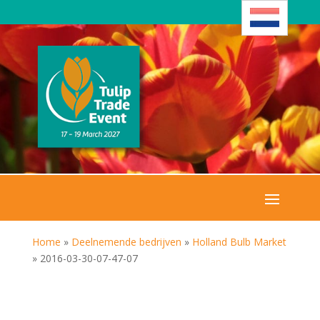
Home
»
Deelnemende bedrijven
»
Holland Bulb Market
»
2016-03-30-07-47-07