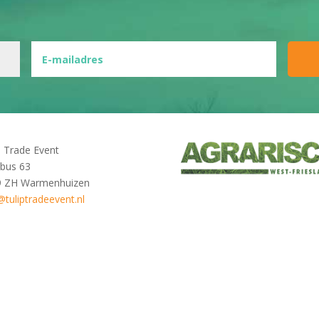
p Trade Event
bus 63
9 ZH Warmenhuizen
@tuliptradeevent.nl