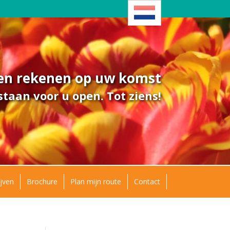
ven rekenen op uw komst
taan voor u open. Tot ziens!
jven
Brochure
Plan mijn route
Contact