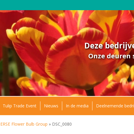
Deze bedrij
Onze deuren s
Tulip Trade Event
Nieuws
In de media
Deelnemende bedri
SE Flower Bulb Group
»
DSC_0080