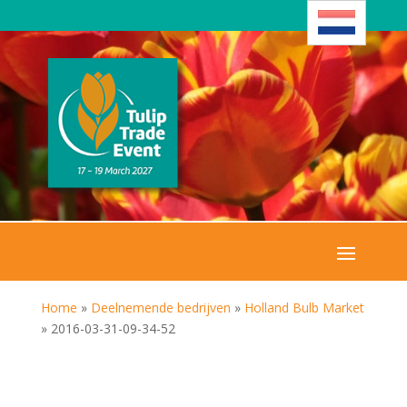
Home
»
Deelnemende bedrijven
»
Holland Bulb Market
»
2016-03-31-09-34-52