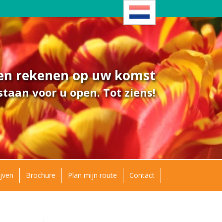
ven rekenen op uw komst
taan voor u open. Tot ziens!
jven
Brochure
Plan mijn route
Contact