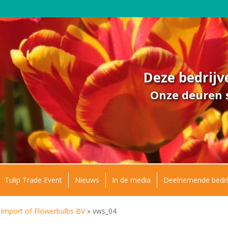
Deze bedrij
Onze deuren s
Tulip Trade Event
Nieuws
In de media
Deelnemende bedri
 Import of Flowerbulbs BV
»
vws_04