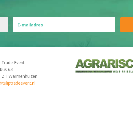
p Trade Event
bus 63
9 ZH Warmenhuizen
@tuliptradeevent.nl