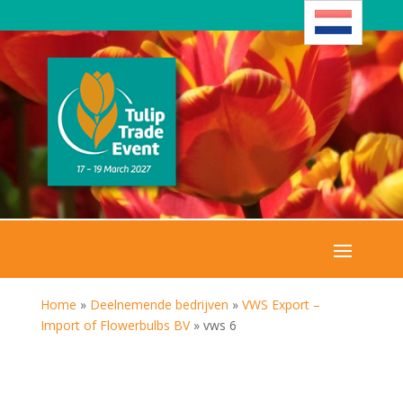
Home
»
Deelnemende bedrijven
»
VWS Export –
Import of Flowerbulbs BV
»
vws 6