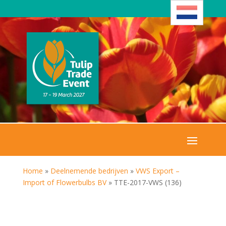
Home
»
Deelnemende bedrijven
»
VWS Export –
Import of Flowerbulbs BV
»
TTE-2017-VWS (136)