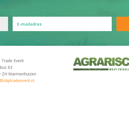
p Trade Event
bus 63
9 ZH Warmenhuizen
@tuliptradeevent.nl