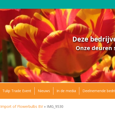
Deze bedrij
Onze deuren s
Tulip Trade Event
Nieuws
In de media
Deelnemende bedri
 Import of Flowerbulbs BV
»
IMG_9530