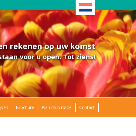
ven rekenen op uw komst
taan voor u open. Tot ziens!
jven
Brochure
Plan mijn route
Contact