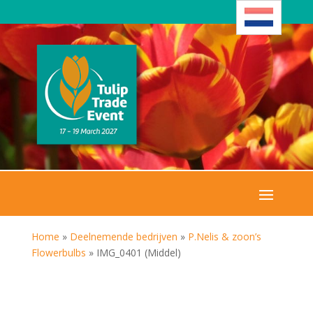
Home
»
Deelnemende bedrijven
»
P.Nelis & zoon’s
Flowerbulbs
»
IMG_0401 (Middel)