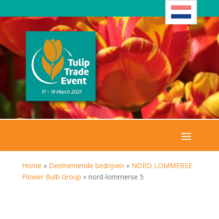
Home
»
Deelnemende bedrijven
»
NORD LOMMERSE
Flower Bulb Group
»
nord-lommerse 5