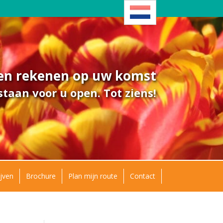
ven rekenen op uw komst
taan voor u open. Tot ziens!
jven
Brochure
Plan mijn route
Contact