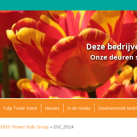
Deze bedrij
Onze deuren s
Tulip Trade Event
Nieuws
In de media
Deelnemende bedri
SE Flower Bulb Group
»
DSC_0524