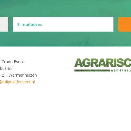
p Trade Event
bus 63
9 ZH Warmenhuizen
@tuliptradeevent.nl