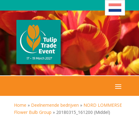
Home
»
Deelnemende bedrijven
»
NORD LOMMERSE
Flower Bulb Group
»
20180315_161200 (Middel)