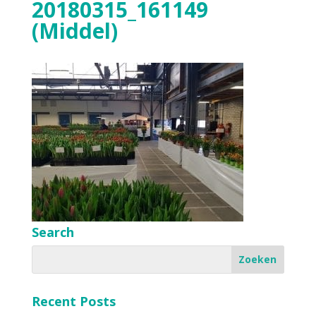
20180315_161149
(Middel)
Search
Recent Posts