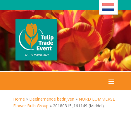
Home
»
Deelnemende bedrijven
»
NORD LOMMERSE
Flower Bulb Group
»
20180315_161149 (Middel)