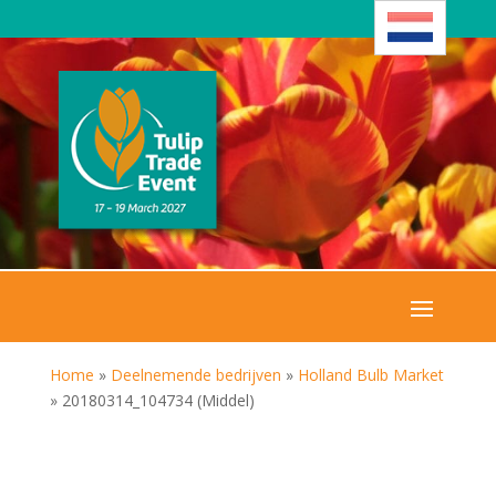
Home
»
Deelnemende bedrijven
»
Holland Bulb Market
»
20180314_104734 (Middel)