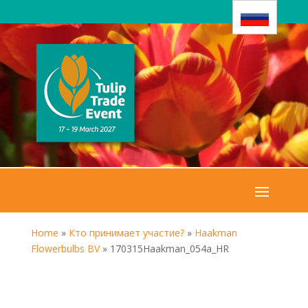
Home
»
Кто принимает участие?
»
Haakman
Flowerbulbs BV
»
170315Haakman_054a_HR