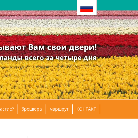
ывают Вам свои двери!
ланды всего за четыре дня
астие?
брошюра
маршрут
КОНТАКТ