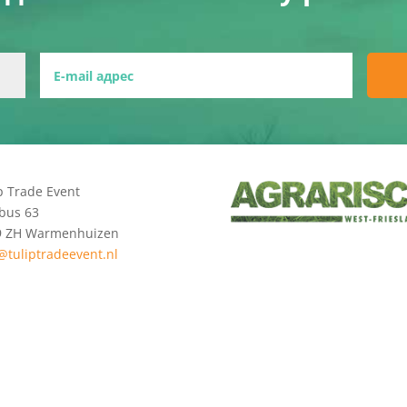
p Trade Event
bus 63
9 ZH Warmenhuizen
@tuliptradeevent.nl