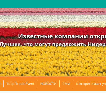
Известные компании откр
Лучшее, что могут предложить Нидер
e
Tulip Trade Event
НОВОСТИ
СМИ
Кто принимает уч