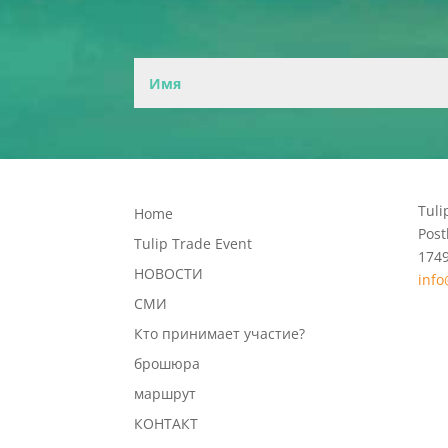
Tuli
Home
Post
Tulip Trade Event
174
НОВОСТИ
info
СМИ
Кто принимает участие?
брошюра
маршрут
КОНТАКТ