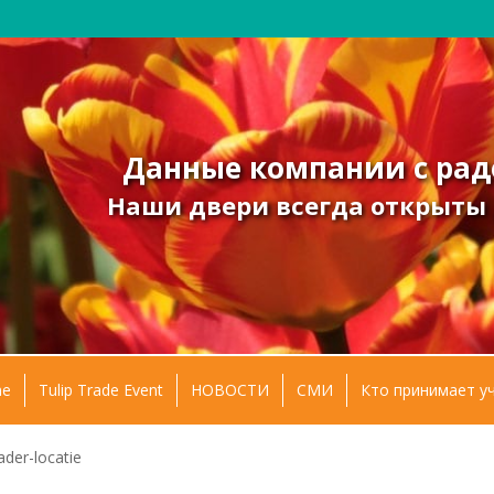
Данные компании с рад
Наши двери всегда открыты д
e
Tulip Trade Event
НОВОСТИ
СМИ
Кто принимает у
ader-locatie