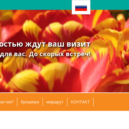
остью ждут ваш визит
ля вас. До скорых встреч!
частие?
брошюра
маршрут
КОНТАКТ