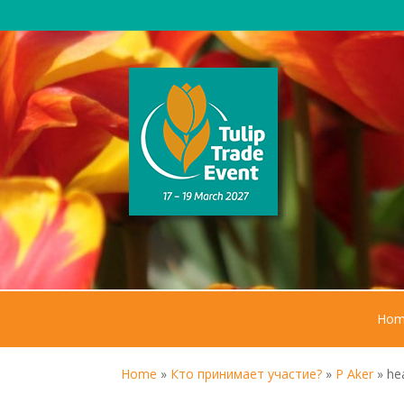
Hom
Home
»
Кто принимает участие?
»
P Aker
»
he