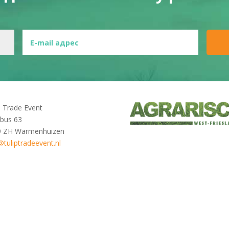
p Trade Event
bus 63
9 ZH Warmenhuizen
@tuliptradeevent.nl