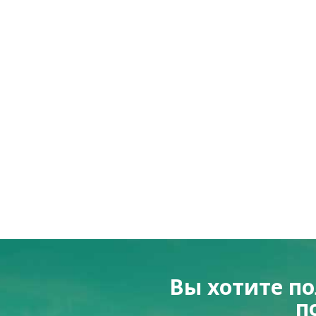
Вы хотите п
п