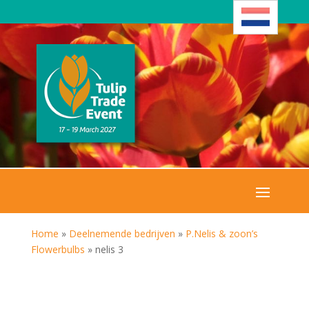
Home
»
Deelnemende bedrijven
»
P.Nelis & zoon’s
Flowerbulbs
»
nelis 3