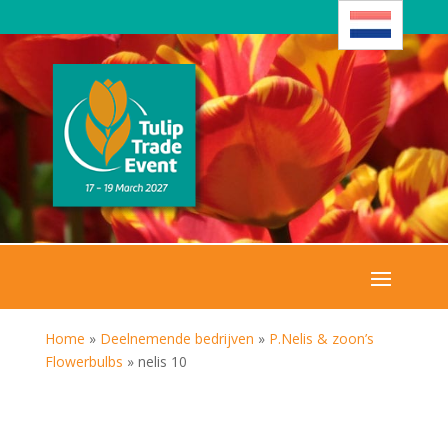
Home
»
Deelnemende bedrijven
»
P.Nelis & zoon’s
Flowerbulbs
»
nelis 10