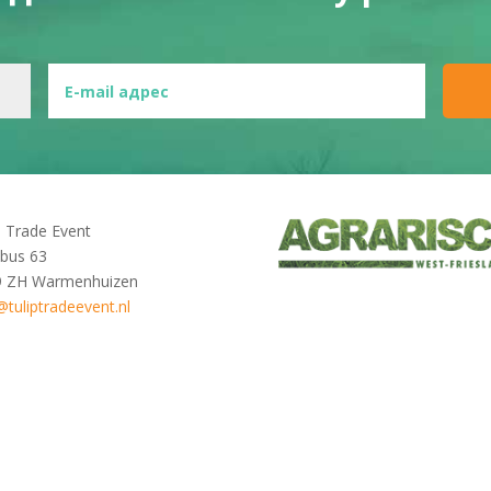
p Trade Event
bus 63
9 ZH Warmenhuizen
@tuliptradeevent.nl