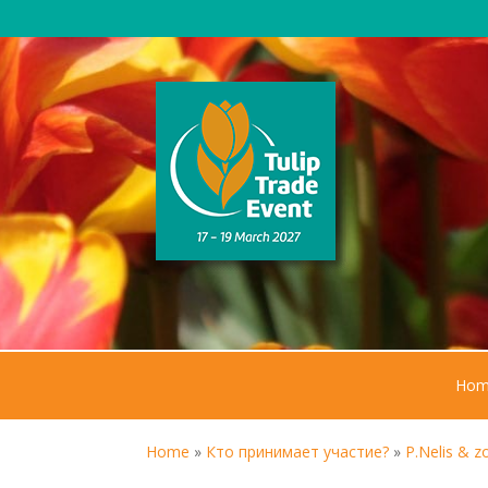
Hom
Home
»
Кто принимает участие?
»
P.Nelis & z