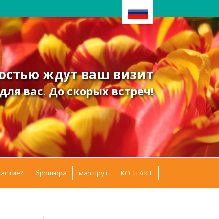
остью ждут ваш визит
ля вас. До скорых встреч!
частие?
брошюра
маршрут
КОНТАКТ