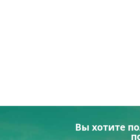
Вы хотите п
п