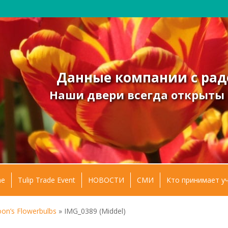
Данные компании с рад
Наши двери всегда открыты д
e
Tulip Trade Event
НОВОСТИ
СМИ
Кто принимает у
oon’s Flowerbulbs
»
IMG_0389 (Middel)