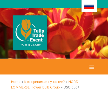
Home
»
Кто принимает участие?
»
NORD
LOMMERSE Flower Bulb Group
»
DSC_0564