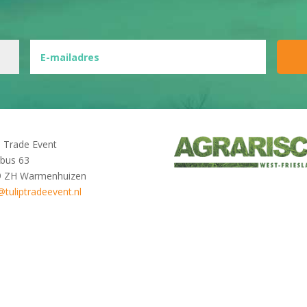
p Trade Event
bus 63
9 ZH Warmenhuizen
@tuliptradeevent.nl