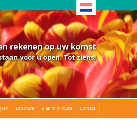
ven rekenen op uw komst
taan voor u open. Tot ziens!
jven
Brochure
Plan mijn route
Contact