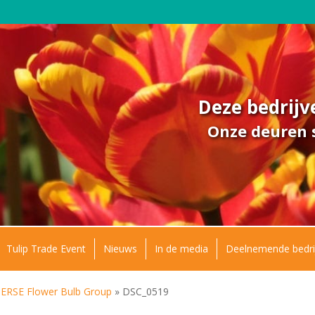
Deze bedrij
Onze deuren s
Tulip Trade Event
Nieuws
In de media
Deelnemende bedri
SE Flower Bulb Group
»
DSC_0519