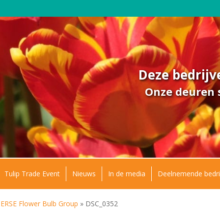
Deze bedrij
Onze deuren s
Tulip Trade Event
Nieuws
In de media
Deelnemende bedri
SE Flower Bulb Group
»
DSC_0352