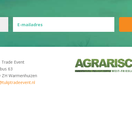
p Trade Event
bus 63
9 ZH Warmenhuizen
@tuliptradeevent.nl