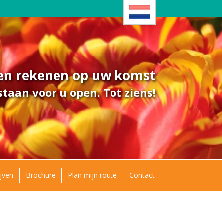
ven rekenen op uw komst
taan voor u open. Tot ziens!
jven
Brochure
Plan mijn route
Contact