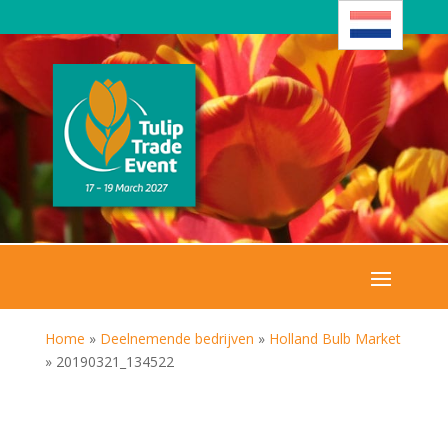
Home
»
Deelnemende bedrijven
»
Holland Bulb Market
»
20190321_134522