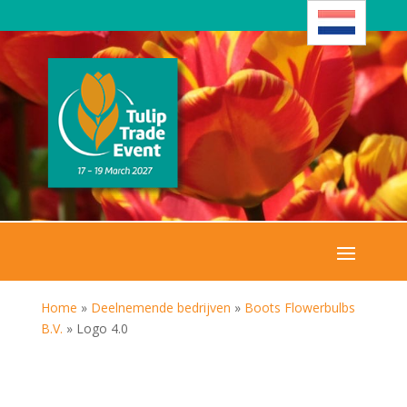
Home
»
Deelnemende bedrijven
»
Boots Flowerbulbs
B.V.
»
Logo 4.0