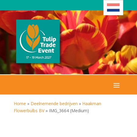
Home
»
Deelnemende bedrijven
»
Haakman
Flowerbulbs BV
»
IMG_3664 (Medium)