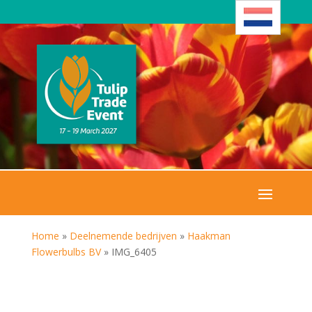
Home
»
Deelnemende bedrijven
»
Haakman
Flowerbulbs BV
»
IMG_6405