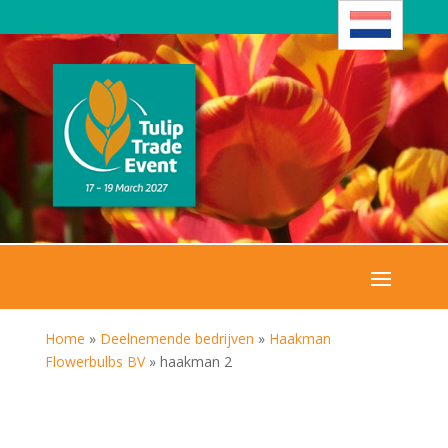
Home
»
Deelnemende bedrijven
»
Haakman
Flowerbulbs BV
»
haakman 2