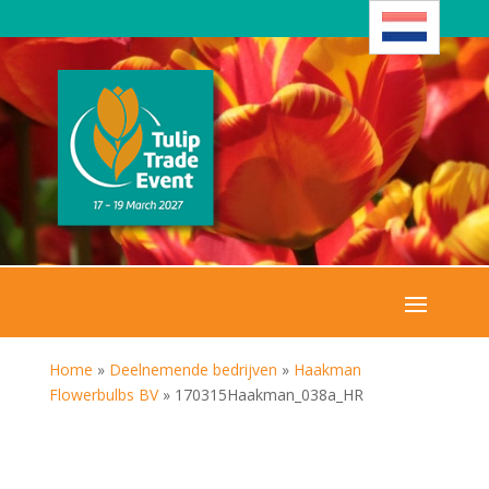
Home
»
Deelnemende bedrijven
»
Haakman
Flowerbulbs BV
»
170315Haakman_038a_HR