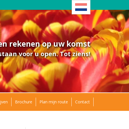
ven rekenen op uw komst
taan voor u open. Tot ziens!
jven
Brochure
Plan mijn route
Contact