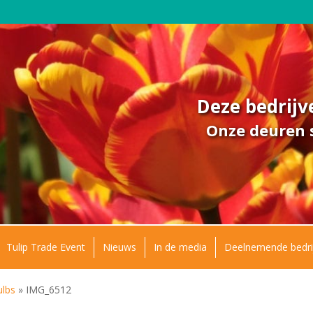
Deze bedrij
Onze deuren s
Tulip Trade Event
Nieuws
In de media
Deelnemende bedri
ulbs
»
IMG_6512