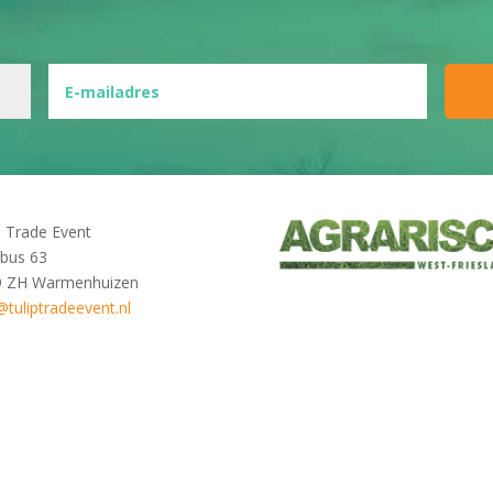
p Trade Event
bus 63
9 ZH Warmenhuizen
@tuliptradeevent.nl