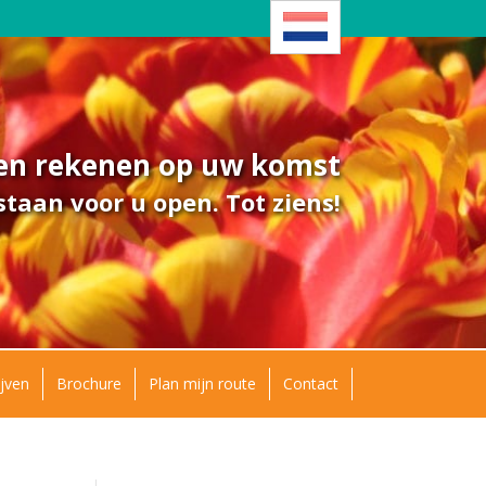
ven rekenen op uw komst
taan voor u open. Tot ziens!
jven
Brochure
Plan mijn route
Contact