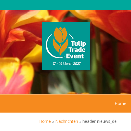
Home
Home
»
Nachrichten
»
header-nieuws_de