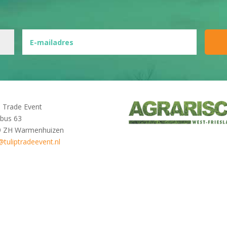
p Trade Event
bus 63
9 ZH Warmenhuizen
@tuliptradeevent.nl