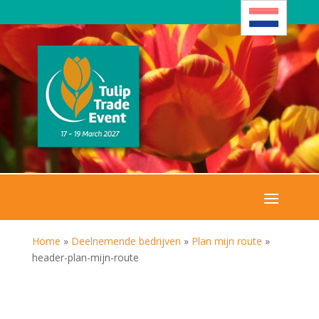
Home
»
Deelnemende bedrijven
»
Plan mijn route
»
header-plan-mijn-route