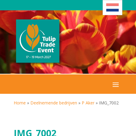
Home
»
Deelnemende bedrijven
»
P Aker
»
IMG_7002
IMG_7002