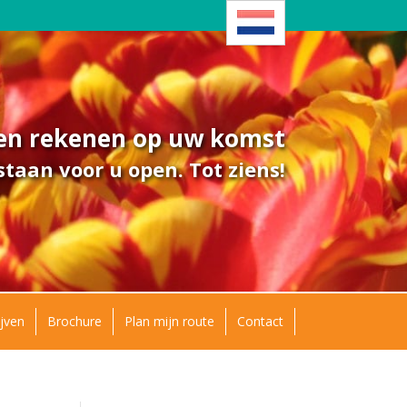
ven rekenen op uw komst
taan voor u open. Tot ziens!
jven
Brochure
Plan mijn route
Contact