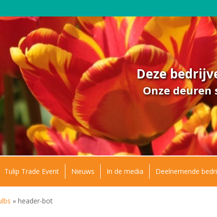
Deze bedrij
Onze deuren s
Tulip Trade Event
Nieuws
In de media
Deelnemende bedri
ulbs
»
header-bot