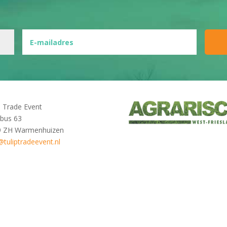
p Trade Event
bus 63
9 ZH Warmenhuizen
@tuliptradeevent.nl