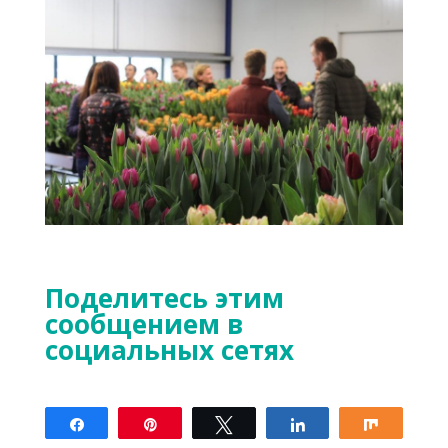
Поделитесь этим
сообщением в
социальных сетях
Поделиться
Закрепить
Твитнуть
Поделиться
Поделит