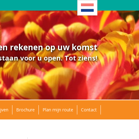
ven rekenen op uw komst
taan voor u open. Tot ziens!
jven
Brochure
Plan mijn route
Contact