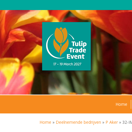
Home
Home
»
Deelnemende bedrijven
»
P Aker
»
32-I