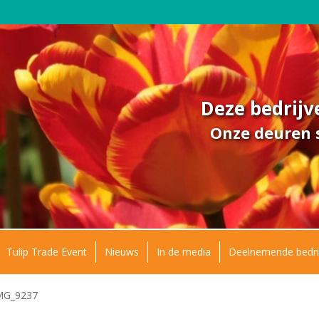
Deze bedrij
Onze deuren s
Tulip Trade Event
Nieuws
In de media
Deelnemende bedri
MG_9237