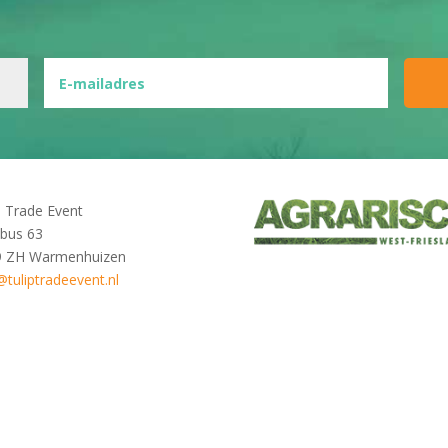
p Trade Event
bus 63
9 ZH Warmenhuizen
@tuliptradeevent.nl