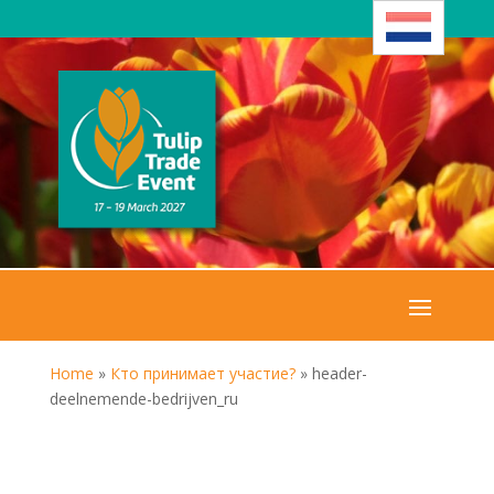
Home
»
Кто принимает участие?
»
header-
deelnemende-bedrijven_ru