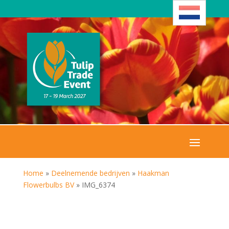
Home
»
Deelnemende bedrijven
»
Haakman
Flowerbulbs BV
»
IMG_6374