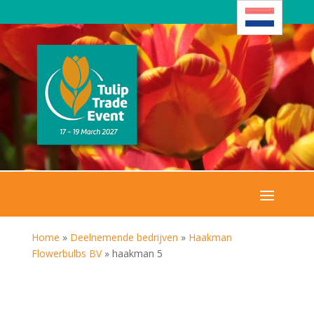
Home
»
Deelnemende bedrijven
»
Haakman
Flowerbulbs BV
»
haakman 5