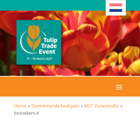
Home
»
Deelnemende bedrijven
»
BOT Flowerbulbs
»
bezoekers-6