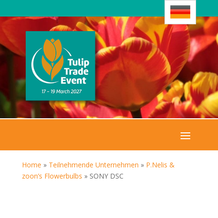
Home
»
Teilnehmende Unternehmen
»
P.Nelis &
zoon’s Flowerbulbs
»
SONY DSC