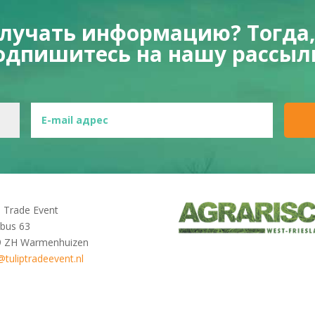
олучать информацию? Тогда,
одпишитесь на нашу рассыл
p Trade Event
bus 63
9 ZH Warmenhuizen
@tuliptradeevent.nl