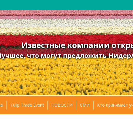
Известные компании откры
Лучшее, что могут предложить Нидерл
e
Tulip Trade Event
НОВОСТИ
СМИ
Кто принимает у