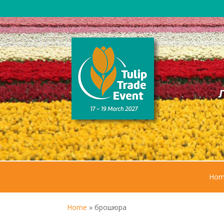
Hom
Home
»
брошюра