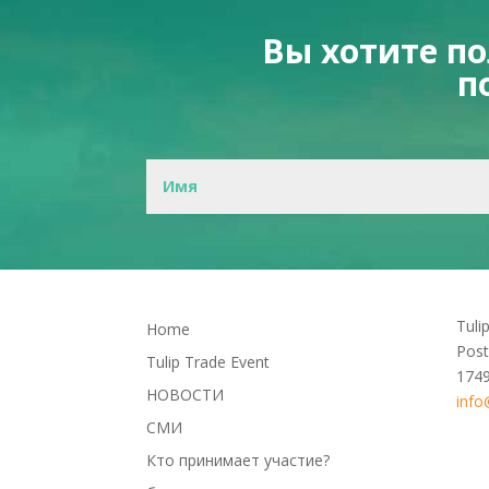
Вы хотите п
п
Tuli
Home
Post
Tulip Trade Event
174
НОВОСТИ
info
СМИ
Кто принимает участие?