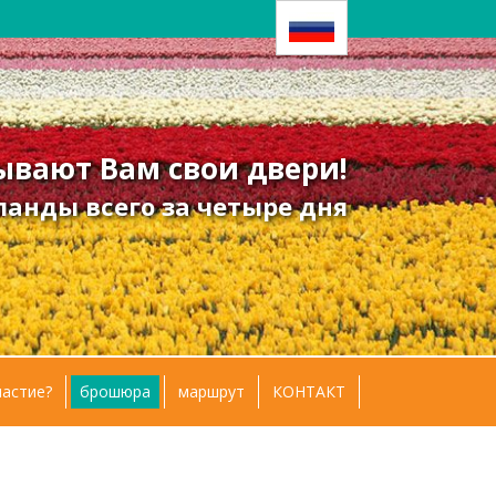
вают Вам свои двери!
анды всего за четыре дня
частие?
брошюра
маршрут
КОНТАКТ