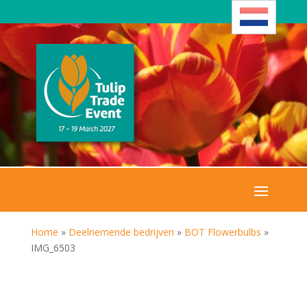
Home
»
Deelnemende bedrijven
»
BOT Flowerbulbs
»
IMG_6503