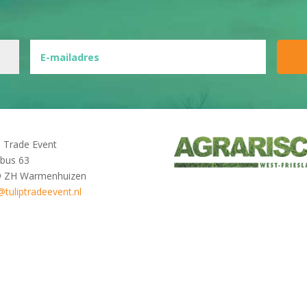
p Trade Event
bus 63
9 ZH Warmenhuizen
@tuliptradeevent.nl