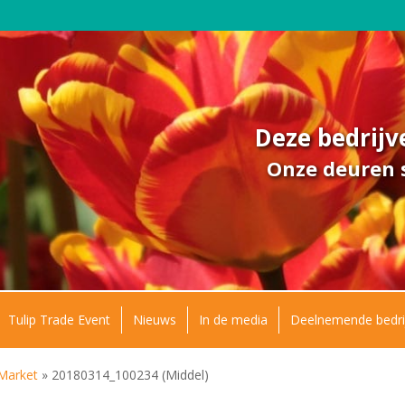
Deze bedrij
Onze deuren s
Tulip Trade Event
Nieuws
In de media
Deelnemende bedri
 Market
»
20180314_100234 (Middel)