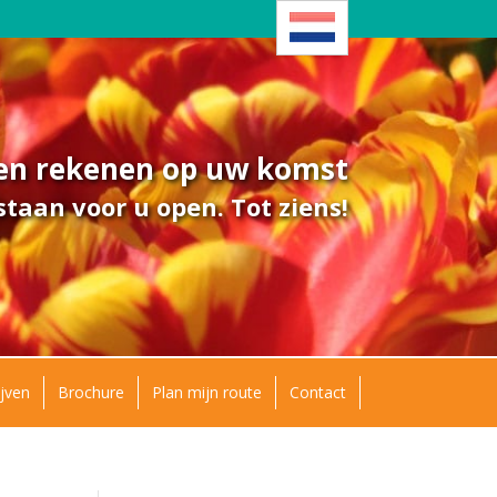
ven rekenen op uw komst
taan voor u open. Tot ziens!
jven
Brochure
Plan mijn route
Contact