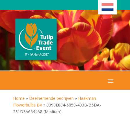
Home
»
Deelnemende bedrijven
»
Haakman
Flowerbulbs BV
»
9398E894-5850-493B-B5DA-
281D3A6644A8 (Medium)