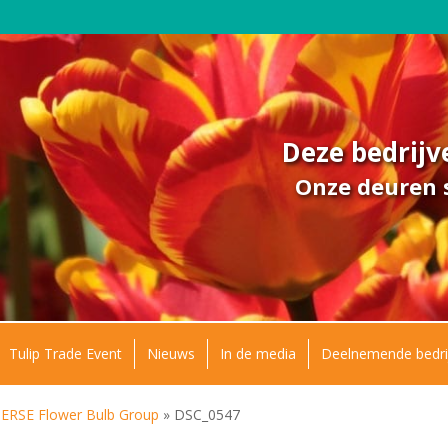
Deze bedrij
Onze deuren s
Tulip Trade Event
Nieuws
In de media
Deelnemende bedri
SE Flower Bulb Group
»
DSC_0547