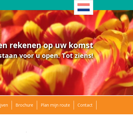
ven rekenen op uw komst
taan voor u open. Tot ziens!
jven
Brochure
Plan mijn route
Contact