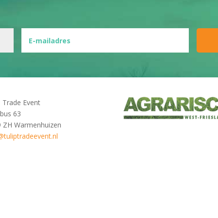
p Trade Event
bus 63
9 ZH Warmenhuizen
@tuliptradeevent.nl