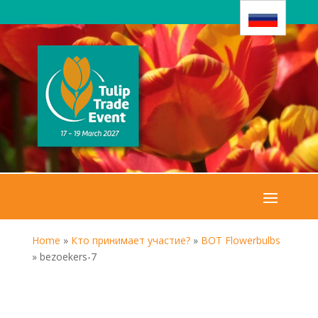
Home
»
Кто принимает участие?
»
BOT Flowerbulbs
»
bezoekers-7